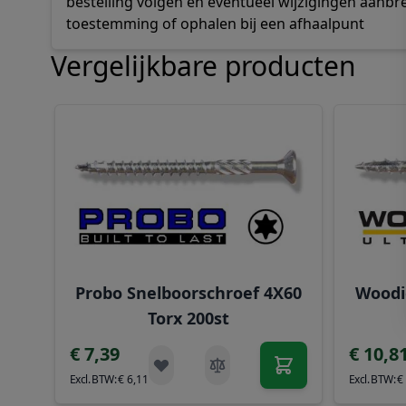
bestelling volgen en eventueel wijzigingen aanbr
toestemming of ophalen bij een afhaalpunt
Vergelijkbare producten
Navigeren door de elementen van de carrousel is mog
Druk om carrousel over te slaan
Druk op om naar carrouselnavigatie te gaan
Probo Snelboorschroef 4X60
Woodi
Torx 200st
€ 7,39
€ 10,8
€ 6,11
€