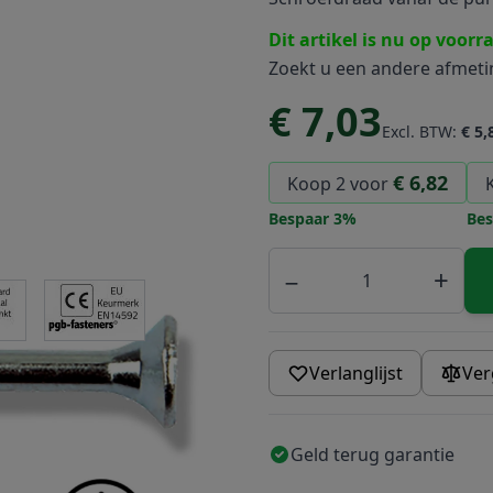
Dit artikel is nu op voorr
Zoekt u een andere afmet
€ 7,03
Excl. BTW:
€ 5,
€ 6,82
Koop 2 voor
Bespaar
3
%
Bes
Aantal
−
+
e
ew larger image
View larger image
Verlanglijst
Ver
Geld terug garantie