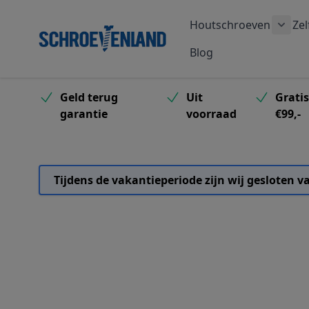
Ga naar de inhoud
Houtschroeven
Zel
Toon
Blog
Geld terug
Uit
Grati
garantie
voorraad
€99,-
Tijdens de vakantieperiode zijn wij gesloten 