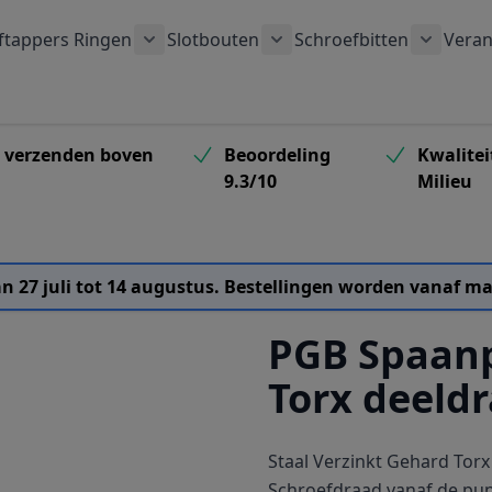
ftappers
Ringen
Slotbouten
Schroefbitten
Veran
 submenu voor Houtschroeven categorie
Toon submenu voor Ringen categorie
Toon submenu voor Slotb
Toon su
s verzenden boven
Beoordeling
Kwalitei
9.3/10
Milieu
van 27 juli tot 14 augustus. Bestellingen worden vanaf
PGB Spaanp
Torx deeld
Staal Verzinkt Gehard Torx
Schroefdraad vanaf de pu