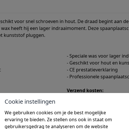
chikt voor snel schroeven in hout. De draad begint aan de t
an wax heeft hij een lager indraaimoment. Deze spaanplaat
t kunststof pluggen.
- Speciale was voor lager i
- Geschikt voor hout en kun
t
- CE prestatieverklaring
- Professionele spaanplaats
Verzend kosten:
 verstuurd
Verzendkosten NL € 5,95 (BE 
Cookie instellingen
erstuurd
Gratis verzenden vanaf orde
We gebruiken cookies om je de best mogelijke
Afhalen:
ervaring te bieden. Ze stellen ons ook in staat om
naf dat moment kan u uw
Nadat u uw schroeven bestel
gebruikersgedrag te analyseren om de website