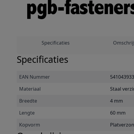
Specificaties
Omschrij
Specificaties
EAN Nummer
54104393
Materiaal
Staal verz
Breedte
4 mm
Lengte
60 mm
Kopvorm
Platverzo