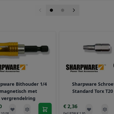
elijk met de tabtoets. U kunt de carrousel overslaan of di
pware Bithouder 1/4
Sharpware Schroef
magnetisch met
Standard Torx T20
vergrendelring
0
€ 2,36
€ 10,08
€ 1,95