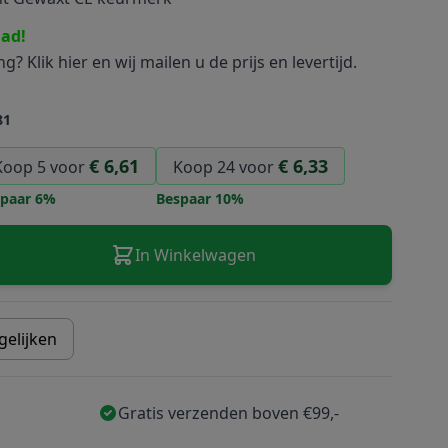
aad!
ing?
Klik hier
en wij mailen u de prijs en levertijd.
81
€ 6,61
€ 6,33
Koop 5 voor
Koop 24 voor
paar
6
%
Bespaar
10
%
In Winkelwagen
gelijken
Gratis verzenden boven €99,-