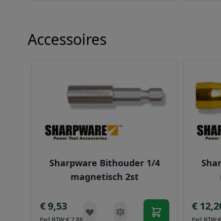
Accessoires
Navigeren door de elementen van de carrousel is mog
Druk om carrousel over te slaan
Sharpware Bithouder 1/4
Shar
magnetisch 2st
€ 9,53
€ 12,2
€ 7,88