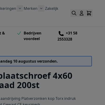
keringen
Merken
Zakelijk
outen categorie
bmenu voor Schroefbitten categorie
Toon submenu voor Verankeringen categorie
Toon submenu voor Merken catego
t &
Bedrijven
+31 58
voordeel
2553328
 maandag 10 augustus verzonden.
laatschroef 4x60
raad 200st
 aandrijving Platverzonken kop Torx indruk
nt Gewaxt CE keurmerk