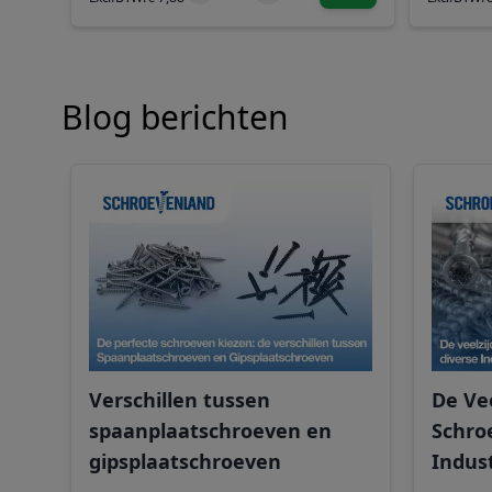
Blog berichten
Verschillen tussen
De Vee
spaanplaatschroeven en
Schro
gipsplaatschroeven
Indus