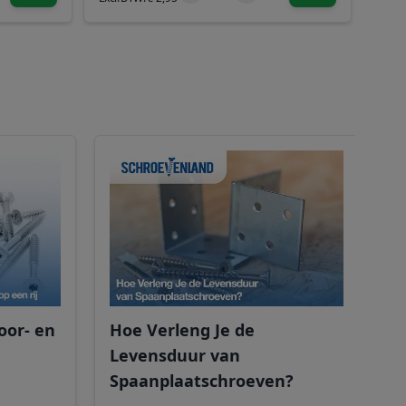
H
w
oor- en
Hoe Verleng Je de
Levensduur van
Spaanplaatschroeven?
R