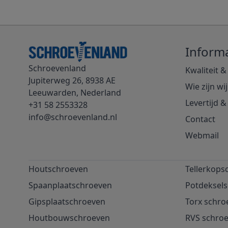
Informa
Schroevenland
Kwaliteit &
Jupiterweg 26, 8938 AE
Wie zijn wij
Leeuwarden, Nederland
Levertijd 
+31 58 2553328
info@schroevenland.nl
Contact
Webmail
Houtschroeven
Tellerkops
Spaanplaatschroeven
Potdeksel
Gipsplaatschroeven
Torx schro
Houtbouwschroeven
RVS schro