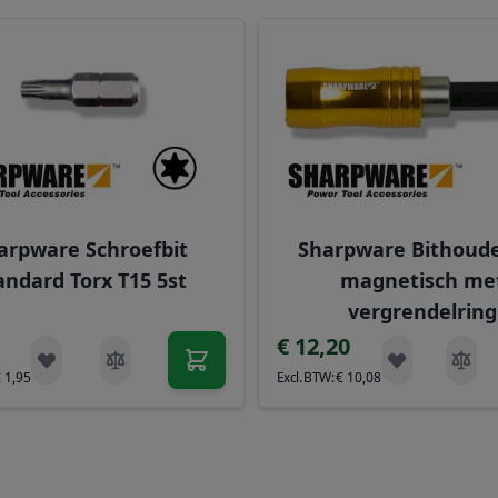
elijk met de tabtoets. U kunt de carrousel overslaan of di
arpware Schroefbit
Sharpware Bithoude
andard Torx T15 5st
magnetisch me
vergrendelring
€ 12,20
€ 1,95
€ 10,08