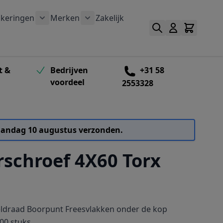
keringen
Merken
Zakelijk
outen categorie
bmenu voor Schroefbitten categorie
Toon submenu voor Verankeringen categorie
Toon submenu voor Merken catego
t &
Bedrijven
+31 58
voordeel
2553328
 maandag 10 augustus verzonden.
rschroef 4X60 Torx
eldraad Boorpunt Freesvlakken onder de kop
00 stuks