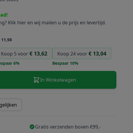
aad!
ing?
Klik hier
en wij mailen u de prijs en levertijd.
 11,98
€ 13,62
€ 13,04
Koop 5 voor
Koop 24 voor
espaar
6
%
Bespaar
10
%
image
View larger image
In Winkelwagen
gelijken
Gratis verzenden boven €99,-