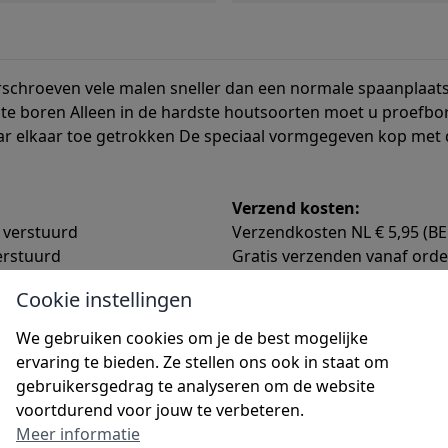
schroeven vele malen sneller dan een normale spaanplaats
te boren Alleen in de hardste houtsoorten moet u proefbor
r elkaar toe getrokken De speciaal vormgegeven kop met de
Verzend kosten:
 verstuurd
Verzendkosten NL € 5,95 (BE 
erstuurd
Gratis verzenden vanaf orde
Afhalen:
Cookie instellingen
naf dat moment kan u uw
Nadat u uw schroeven bestel
We gebruiken cookies om je de best mogelijke
engen zoals neerzet
bij elkaar gezocht en voor u 
ervaring te bieden. Ze stellen ons ook in staat om
verbonden
gebruikersgedrag te analyseren om de website
voortdurend voor jouw te verbeteren.
Meer informatie