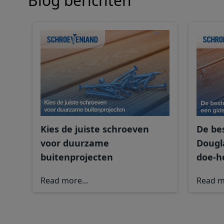
Blog berichten
Kies de juiste schroeven
De be
voor duurzame
Dougl
buitenprojecten
doe-h
Read more...
Read m