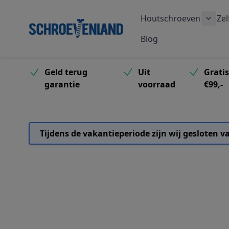
Ga naar de inhoud
Houtschroeven
Zel
Toon
Blog
Geld terug
Uit
Grati
garantie
voorraad
€99,-
Tijdens de vakantieperiode zijn wij gesloten 