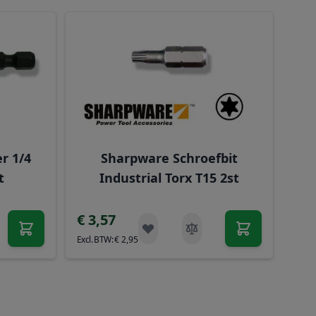
rect naar de carrouselnavigatie gaan met de overslaan link
r 1/4
Sharpware Schroefbit
t
Industrial Torx T15 2st
€ 3,57
€ 2,95