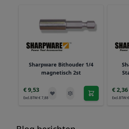
Navigeren door de elementen van de carrousel is mog
Druk om carrousel over te slaan
Sharpware Bithouder 1/4
Sh
magnetisch 2st
St
€ 9,53
€ 2,36
€ 7,88