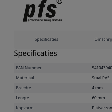
Specificaties
Omschrij
Specificaties
EAN Nummer
54104394
Materiaal
Staal RVS
Breedte
4 mm
Lengte
60 mm
Kopvorm
Platverzo