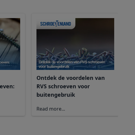
H
J
J
Ontdek de voordelen van
oeven:
RVS schroeven voor
buitengebruik
R
Read more...
m