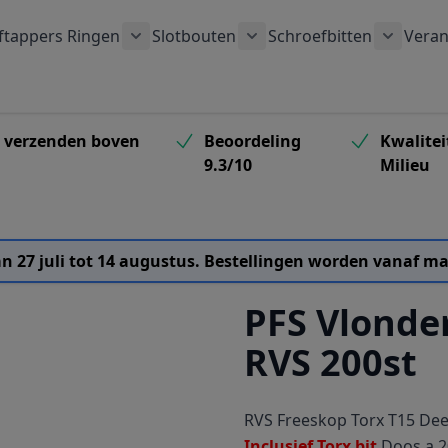
ftappers
Ringen
Slotbouten
Schroefbitten
Veran
 submenu voor Houtschroeven categorie
Toon submenu voor Ringen categorie
Toon submenu voor Slotb
Toon su
s verzenden boven
Beoordeling
Kwalitei
9.3/10
Milieu
van 27 juli tot 14 augustus. Bestellingen worden vanaf
PFS Vlonde
RVS 200st
RVS Freeskop Torx T15 De
Inclusief Torx bit
Doos a 2