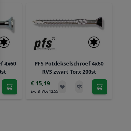
rect naar de carrouselnavigatie gaan met de overslaan link
f 4x60
PFS Potdekselschroef 4x60
PGB
0st
RVS zwart Torx 200st
€ 15,19
€ 7
€ 12,55