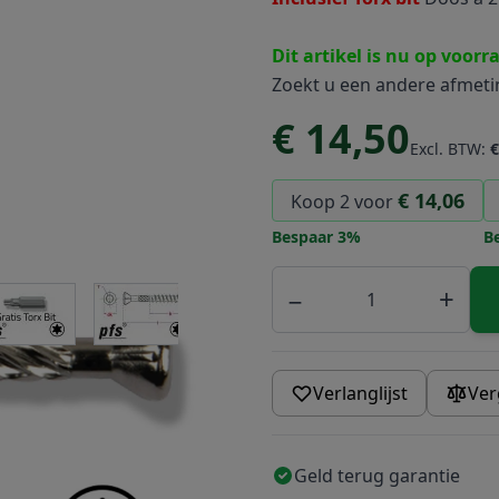
Dit artikel is nu op voorr
Zoekt u een andere afmet
€ 14,50
Excl. BTW:
€
€ 14,06
Koop 2 voor
Bespaar
3
%
B
Aantal
−
+
r image
View larger image
View larger image
View larger image
View larger 
Verlanglijst
Ver
Geld terug garantie