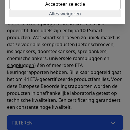
metalen verankeringen van Smart zijn innoverend
Accepteer selectie
en voldoen aan de hoogste kwaliteit. Hieronder
Alles weigeren
vertellen we u graag iets meer over Smart
schroeven met pluggen. Smart werd in 2006
opgericht. Inmiddels zijn er bijna 100 Smart
producten. Wat Smart schroeven zo uniek maakt, is
dat ze voor alle kernproducten (betonschroeven,
inslagankers, doorsteekankers, spreidankers,
chemische ankers, universele raampluggen en
slagpluggen
) één of meerdere ETA
keuringsrapporten hebben. Bij elkaar opgeteld gaat
het om 44 ETA-gecertificeerde productfamilies. Voor
deze Europese Beoordelingsrapporten worden de
producten in onafhankelijke laboratoria getest op
technische kwaliteiten. Een certificering garandeert
een constante hoge kwaliteit.
FILTEREN