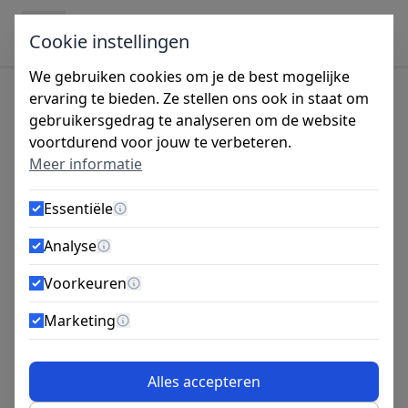
Ga naar de inhoud
Cookie instellingen
We gebruiken cookies om je de best mogelijke
ervaring te bieden. Ze stellen ons ook in staat om
gebruikersgedrag te analyseren om de website
Tijdens de vakantieperiode zijn wij gesloten
voortdurend voor jouw te verbeteren.
van 27 juli tot 14 augustus. Bestellingen
Meer informatie
worden vanaf maandag 10 augustus
verzonden.
Essentiële
Meer informatie
Analyse
Smart pluggen
Meer informatie
Voorkeuren
Meer informatie
Marketing
Be wise, choose Smart. Een duidelijke boodschap
Meer informatie
van dit bekende merk pluggen. Of zoals ze het zelf
noemen, Intelligent Anchoring Solutions. De
Alles accepteren
hoogwaardige nylon (halogeenvrij), chemische en