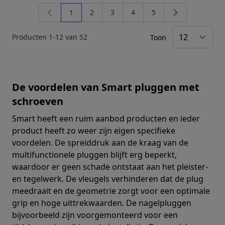
1
2
3
4
5
U lees momenteel pagina
Pagina
Pagina
Pagina
Pagina
Producten
1
-
12
van
52
Toon
De voordelen van Smart pluggen met
schroeven
Smart heeft een ruim aanbod producten en ieder
product heeft zo weer zijn eigen specifieke
voordelen. De spreiddruk aan de kraag van de
multifunctionele pluggen blijft erg beperkt,
waardoor er geen schade ontstaat aan het pleister-
en tegelwerk. De vleugels verhinderen dat de plug
meedraait en de geometrie zorgt voor een optimale
grip en hoge uittrekwaarden. De nagelpluggen
bijvoorbeeld zijn voorgemonteerd voor een