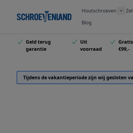
Ga naar de inhoud
Houtschroeven
Zel
Toon
Blog
Geld terug
Uit
Grati
garantie
voorraad
€99,-
Tijdens de vakantieperiode zijn wij gesloten 