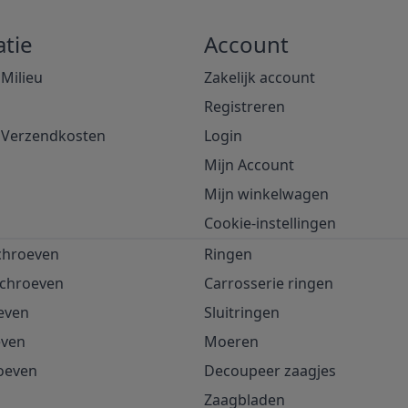
tie
Account
 Milieu
Zakelijk account
Registreren
& Verzendkosten
Login
Mijn Account
Mijn winkelwagen
Cookie-instellingen
chroeven
Ringen
schroeven
Carrosserie ringen
even
Sluitringen
even
Moeren
oeven
Decoupeer zaagjes
Zaagbladen