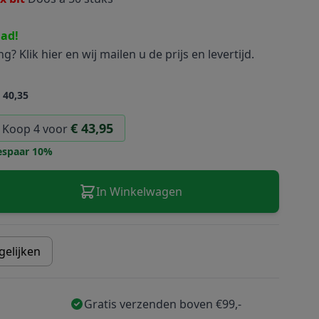
aad!
ing?
Klik hier
en wij mailen u de prijs en levertijd.
 40,35
€ 43,95
Koop 4 voor
espaar
10
%
In Winkelwagen
gelijken
Gratis verzenden boven €99,-