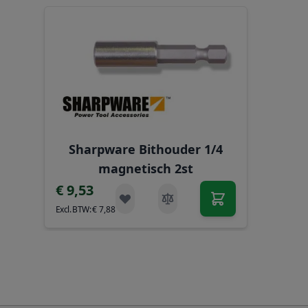
Navigeren door de elementen van de carrousel is mog
Druk om carrousel over te slaan
Sharpware Bithouder 1/4
magnetisch 2st
€ 9,53
€ 7,88