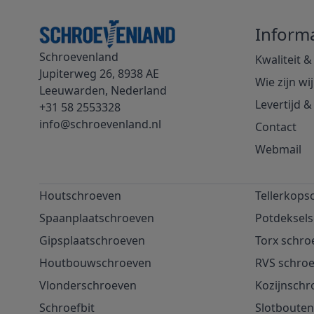
Informa
Schroevenland
Kwaliteit &
Jupiterweg 26, 8938 AE
Wie zijn wij
Leeuwarden, Nederland
Levertijd 
+31 58 2553328
info@schroevenland.nl
Contact
Webmail
Houtschroeven
Tellerkops
Spaanplaatschroeven
Potdeksel
Gipsplaatschroeven
Torx schro
Houtbouwschroeven
RVS schro
Vlonderschroeven
Kozijnschr
Schroefbit
Slotbouten