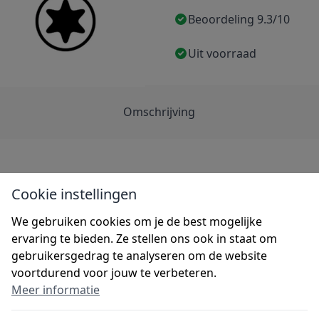
Beoordeling 9.3/10
Uit voorraad
Omschrijving
Cookie instellingen
96626
Kopsoort
inkt
Schroefdraad
We gebruiken cookies om je de best mogelijke
ervaring te bieden. Ze stellen ons ook in staat om
Boorpunt
gebruikersgedrag te analyseren om de website
voortdurend voor jouw te verbeteren.
Inhoud doos
Meer informatie
nkenkop
Merk