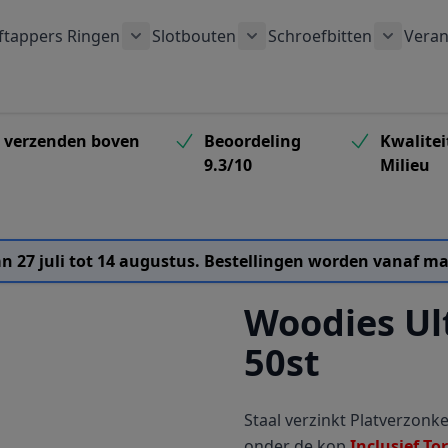
ftappers
Ringen
Slotbouten
Schroefbitten
Veran
 submenu voor Houtschroeven categorie
Toon submenu voor Ringen categorie
Toon submenu voor Slotb
Toon su
s verzenden boven
Beoordeling
Kwalitei
9.3/10
Milieu
van 27 juli tot 14 augustus. Bestellingen worden vanaf
Woodies Ul
50st
Staal verzinkt Platverzon
onder de kop
Inclusief Tor