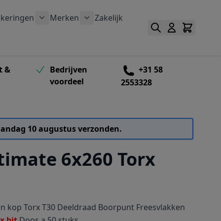
keringen
Merken
Zakelijk
outen categorie
bmenu voor Schroefbitten categorie
Toon submenu voor Verankeringen categorie
Toon submenu voor Merken catego
t &
Bedrijven
+31 58
voordeel
2553328
 maandag 10 augustus verzonden.
timate 6x260 Torx
ken kop Torx T30 Deeldraad Boorpunt Freesvlakken
x bit
Doos a 50 stuks