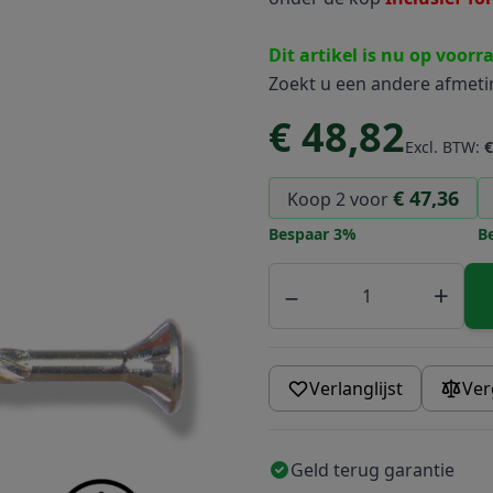
Dit artikel is nu op voorr
Zoekt u een andere afmet
€ 48,82
Excl. BTW:
€
€ 47,36
Koop 2 voor
Bespaar
3
%
B
Aantal
−
+
Verlanglijst
Ver
Geld terug garantie