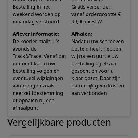
Bestelling in het
Gratis verzenden
weekend worden op
vanaf ordergrootte €
maandag verstuurd
99,00 ex BTW
Aflever informatie:
Afhalen:
De koerier mailt u 's
Nadat u uw schroeven
avonds de
besteld heeft hebben
Track&Trace. Vanaf dat
wij na een uurtje uw
moment kan u uw
bestelling bij elkaar
bestelling volgen en
gezocht en voor u
eventueel wijzigingen
klaar gezet. Daar zijn
aanbrengen zoals
natuurlijk geen kosten
neerzet toestemming
aan verbonden
of ophalen bij een
afhaalpunt
Vergelijkbare producten
Navigeren door de elementen van de carrousel is mogelij
Druk om carrousel over te slaan
Druk op om naar carrouselnavigatie te gaan