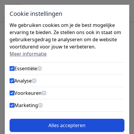
Ga naar de inhoud
Cookie instellingen
We gebruiken cookies om je de best mogelijke
ervaring te bieden. Ze stellen ons ook in staat om
gebruikersgedrag te analyseren om de website
Tijdens de vakantieperiode zijn wij gesloten
voortdurend voor jouw te verbeteren.
van 27 juli tot 14 augustus. Bestellingen
Meer informatie
worden vanaf maandag 10 augustus
verzonden.
Essentiële
Meer informatie
Smart Slagplug 8X120 100st
Analyse
Meer informatie
Voorkeuren
Meer informatie
Marketing
Meer informatie
Alles accepteren