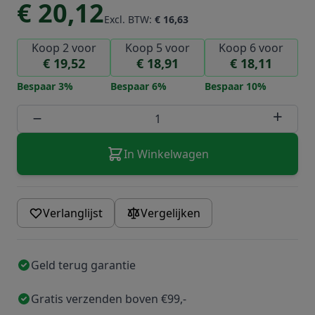
€ 20,12
Excl. BTW:
€ 16,63
Koop 2 voor
Koop 5 voor
Koop 6 voor
€ 19,52
€ 18,91
€ 18,11
Bespaar
3
%
Bespaar
6
%
Bespaar
10
%
Aantal
−
+
In Winkelwagen
Verlanglijst
Vergelijken
Geld terug garantie
Gratis verzenden boven €99,-