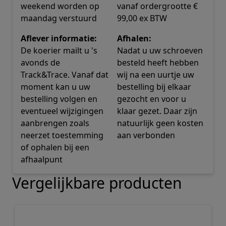
weekend worden op
vanaf ordergrootte €
maandag verstuurd
99,00 ex BTW
Aflever informatie:
Afhalen:
De koerier mailt u 's
Nadat u uw schroeven
avonds de
besteld heeft hebben
Track&Trace. Vanaf dat
wij na een uurtje uw
moment kan u uw
bestelling bij elkaar
bestelling volgen en
gezocht en voor u
eventueel wijzigingen
klaar gezet. Daar zijn
aanbrengen zoals
natuurlijk geen kosten
neerzet toestemming
aan verbonden
of ophalen bij een
afhaalpunt
Vergelijkbare producten
Navigeren door de elementen van de carrousel is mogelij
Druk om carrousel over te slaan
Druk op om naar carrouselnavigatie te gaan