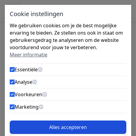
Ga naar de inhoud
Cookie instellingen
We gebruiken cookies om je de best mogelijke
ervaring te bieden. Ze stellen ons ook in staat om
gebruikersgedrag te analyseren om de website
Tijdens de vakantieperiode zijn wij gesloten
voortdurend voor jouw te verbeteren.
van 27 juli tot 14 augustus. Bestellingen
Meer informatie
worden vanaf maandag 10 augustus
verzonden.
Essentiële
Meer informatie
PGB Zelftapper 4.2x50 Bolkop PH
Analyse
Meer informatie
200st
Voorkeuren
Meer informatie
Marketing
Meer informatie
Alles accepteren