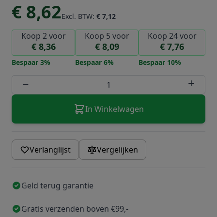
€ 8,62
Excl. BTW:
€ 7,12
Koop 2 voor
Koop 5 voor
Koop 24 voor
€ 8,36
€ 8,09
€ 7,76
Bespaar
3
%
Bespaar
6
%
Bespaar
10
%
Aantal
−
+
In Winkelwagen
Verlanglijst
Vergelijken
Geld terug garantie
Gratis verzenden boven €99,-