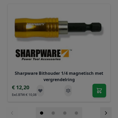
Navigeren door de elementen van de carrousel is mogelij
Druk om carrousel over te slaan
Druk op om naar carrouselnavigatie te gaan
Sharpware Bithouder 1/4 magnetisch met
vergrendelring
€ 12,20
€ 10,08