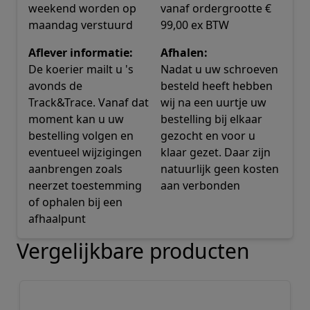
weekend worden op
vanaf ordergrootte €
maandag verstuurd
99,00 ex BTW
Aflever informatie:
Afhalen:
De koerier mailt u 's
Nadat u uw schroeven
avonds de
besteld heeft hebben
Track&Trace. Vanaf dat
wij na een uurtje uw
moment kan u uw
bestelling bij elkaar
bestelling volgen en
gezocht en voor u
eventueel wijzigingen
klaar gezet. Daar zijn
aanbrengen zoals
natuurlijk geen kosten
neerzet toestemming
aan verbonden
of ophalen bij een
afhaalpunt
Vergelijkbare producten
Navigeren door de elementen van de carrousel is mogelij
Druk om carrousel over te slaan
Druk op om naar carrouselnavigatie te gaan