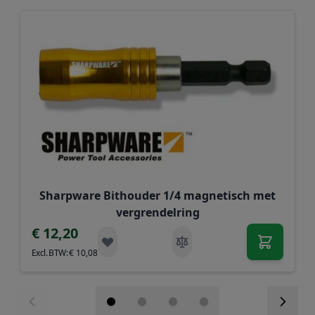
Navigeren door de elementen van de carrousel is mogelij
Druk om carrousel over te slaan
Druk op om naar carrouselnavigatie te gaan
Sharpware Bithouder 1/4 magnetisch met
vergrendelring
€ 12,20
€ 10,08