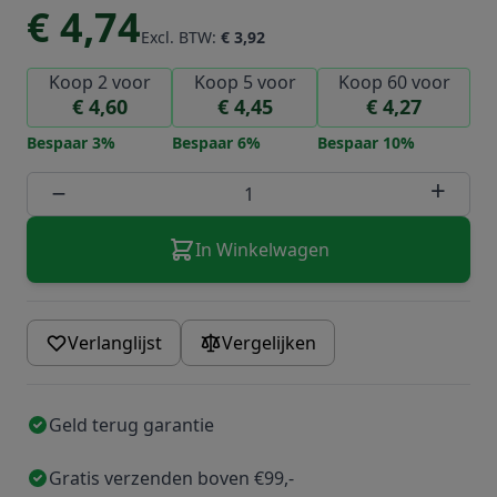
€ 4,74
Excl. BTW:
€ 3,92
Koop 2 voor
Koop 5 voor
Koop 60 voor
€ 4,60
€ 4,45
€ 4,27
Bespaar
3
%
Bespaar
6
%
Bespaar
10
%
Aantal
−
+
In Winkelwagen
Verlanglijst
Vergelijken
Geld terug garantie
Gratis verzenden boven €99,-