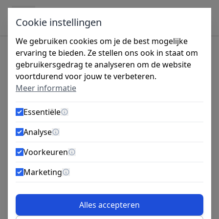
Ga naar de inhoud
Cookie instellingen
We gebruiken cookies om je de best mogelijke
ervaring te bieden. Ze stellen ons ook in staat om
gebruikersgedrag te analyseren om de website
Tijdens de vakantieperiode zijn wij gesloten
voortdurend voor jouw te verbeteren.
van 27 juli tot 14 augustus. Bestellingen
Meer informatie
worden vanaf maandag 10 augustus
verzonden.
Essentiële
Meer informatie
PGB Zelftapper 3.9x22 Bolkop PH
Analyse
Meer informatie
200st
Voorkeuren
Meer informatie
Marketing
Meer informatie
Alles accepteren