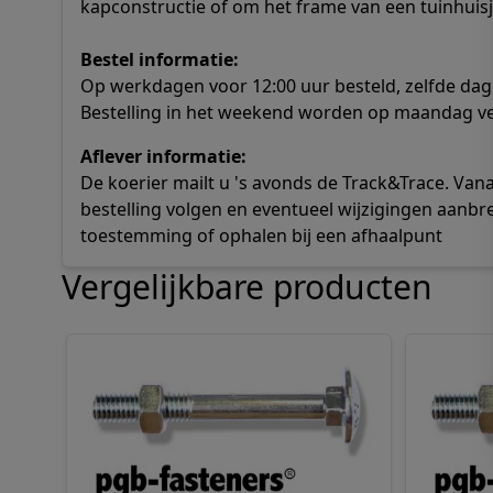
kapconstructie of om het frame van een tuinhuis
Bestel informatie:
Op werkdagen voor 12:00 uur besteld, zelfde dag
Bestelling in het weekend worden op maandag v
Aflever informatie:
De koerier mailt u 's avonds de Track&Trace. Va
bestelling volgen en eventueel wijzigingen aanbr
toestemming of ophalen bij een afhaalpunt
Vergelijkbare producten
Navigeren door de elementen van de carrousel is mog
Druk om carrousel over te slaan
Druk op om naar carrouselnavigatie te gaan