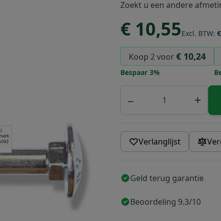
Zoekt u een andere afmet
€ 10,55
Excl. BTW:
€
€ 10,24
Koop 2 voor
Bespaar
3
%
B
Aantal
−
+
e
ew larger image
Verlanglijst
Ver
Geld terug garantie
Beoordeling 9.3/10