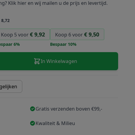
ing?
Klik hier
en wij mailen u de prijs en levertijd.
 8,72
€ 9,92
€ 9,50
Koop 5 voor
Koop 6 voor
espaar
6
%
Bespaar
10
%
In Winkelwagen
gelijken
Gratis verzenden boven €99,-
Kwaliteit & Milieu