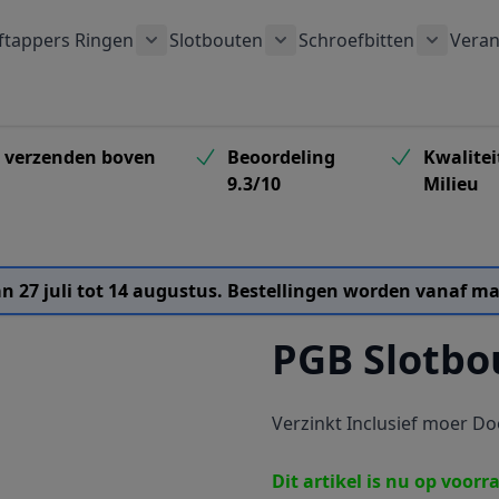
ftappers
Ringen
Slotbouten
Schroefbitten
Veran
 submenu voor Houtschroeven categorie
Toon submenu voor Ringen categorie
Toon submenu voor Slotb
Toon su
s verzenden boven
Beoordeling
Kwalitei
9.3/10
Milieu
van 27 juli tot 14 augustus. Bestellingen worden vanaf
PGB Slotbo
Verzinkt Inclusief moer Do
Dit artikel is nu op voorr