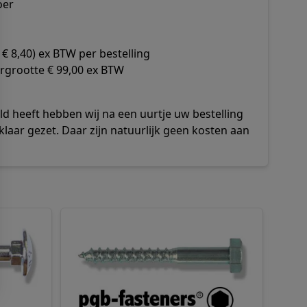
oer
€ 8,40) ex BTW per bestelling
rgrootte € 99,00 ex BTW
d heeft hebben wij na een uurtje uw bestelling
klaar gezet. Daar zijn natuurlijk geen kosten aan
rect naar de carrouselnavigatie gaan met de overslaan link