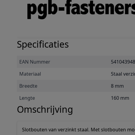
Specificaties
Specificaties
EAN Nummer
54104394
Materiaal
Staal verz
Breedte
8 mm
Lengte
160 mm
Omschrijving
Slotbouten van verzinkt staal. Met slotbouten mo