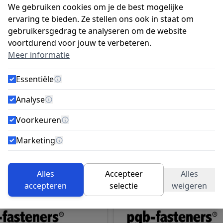
je te bouwen Deze slotbouten worden geleverd inclusief m
We gebruiken cookies om je de best mogelijke
ervaring te bieden. Ze stellen ons ook in staat om
Verzend kosten:
gebruikersgedrag te analyseren om de website
 verstuurd
Verzendkosten NL € 5,95 (BE 
voortdurend voor jouw te verbeteren.
erstuurd
Gratis verzenden vanaf orde
Meer informatie
Afhalen:
Essentiële
naf dat moment kan u uw
Nadat u uw schroeven bestel
Meer informatie
engen zoals neerzet
bij elkaar gezocht en voor u 
Analyse
verbonden
Meer informatie
Voorkeuren
Meer informatie
Marketing
Meer informatie
elijk met de tabtoets. U kunt de carrousel overslaan of di
Alles
Accepteer
Alles
accepteren
selectie
weigeren