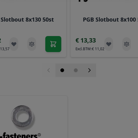
Slotbout 8x130 50st
PGB Slotbout 8x100 
2
€ 13,33
 13,57
€ 11,02
elijk met de tabtoets. U kunt de carrousel overslaan of di