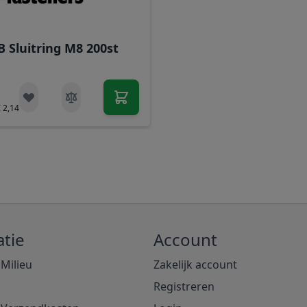
 Sluitring M8 200st
€ 2,14
tie
Account
 Milieu
Zakelijk account
Registreren