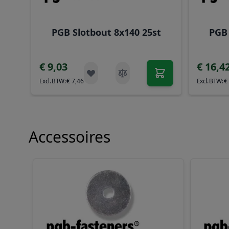
PGB Slotbout 8x140 25st
PGB 
€ 9,03
€ 16,4
€ 7,46
€
Accessoires
Navigeren door de elementen van de carrousel is mog
Druk om carrousel over te slaan