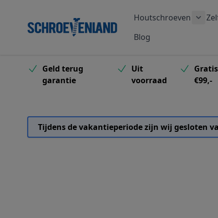
Ga naar de inhoud
Houtschroeven
Zel
Toon
Blog
Geld terug
Uit
Grati
garantie
voorraad
€99,-
Tijdens de vakantieperiode zijn wij gesloten 