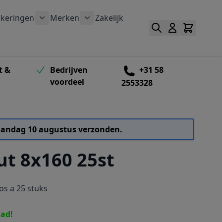
keringen
Merken
Zakelijk
outen categorie
bmenu voor Schroefbitten categorie
Toon submenu voor Verankeringen categorie
Toon submenu voor Merken catego
t &
Bedrijven
+31 58
voordeel
2553328
 maandag 10 augustus verzonden.
ut 8x160 25st
os a 25 stuks
aad!