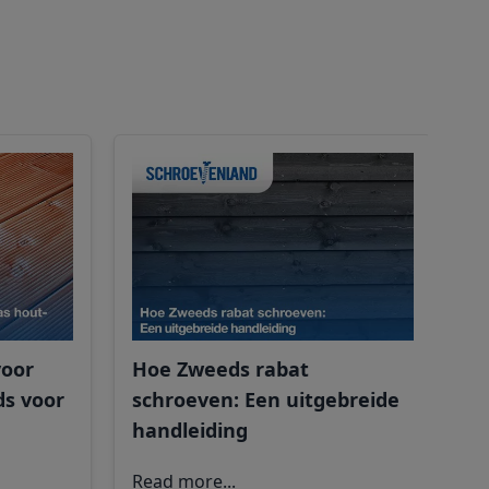
W
m
t
voor
Hoe Zweeds rabat
ds voor
schroeven: Een uitgebreide
handleiding
R
Read more...
m