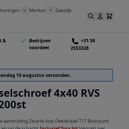
keringen
Merken
Zakelijk
outen categorie
bmenu voor Schroefbitten categorie
Toon submenu voor Verankeringen categorie
Toon submenu voor Merken catego
t &
Bedrijven
+31 58
voordeel
2553328
 maandag 10 augustus verzonden.
selschroef 4x40 RVS
200st
x aandrijving Zwarte kop Deeldraad T17 Boorpunt
 en op de schacht
Inclusief Torx bit
Verpakt per