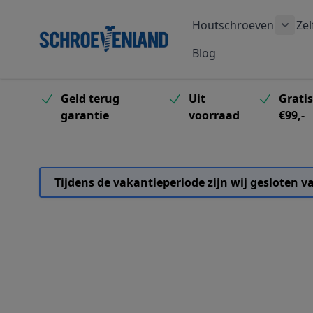
Ga naar de inhoud
Houtschroeven
Zel
Toon
Blog
Geld terug
Uit
Grati
garantie
voorraad
€99,-
Tijdens de vakantieperiode zijn wij gesloten 