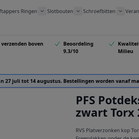
ftappers
Ringen
Slotbouten
Schroefbitten
Veran
 submenu voor Houtschroeven categorie
Toon submenu voor Ringen categorie
Toon submenu voor Slotb
Toon su
s verzenden boven
Beoordeling
Kwalitei
9.3/10
Milieu
van 27 juli tot 14 augustus. Bestellingen worden vanaf
PFS Potdek
zwart Torx 
RVS Platverzonken kop Tor
Freesvlakken onder de kop