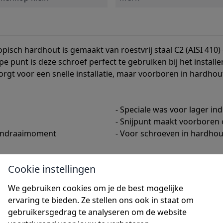
pisch hardhout is gemaakt van roestvrij staal C2 (AISI 410)
rpe punt is deze schroef perfect te gebruiken bij het instal
rgt voor een snelle installatie, maar voorboren in hardhout
- Speciale was voor lager i
- Snijpunt maakt voorboren 
t indraaimoment
- Voor schroeven in hardhou
Verzend kosten:
Cookie instellingen
 verstuurd
Verzendkosten NL € 5,95 (BE 
erstuurd
Gratis verzenden vanaf orde
We gebruiken cookies om je de best mogelijke
ervaring te bieden. Ze stellen ons ook in staat om
Afhalen:
gebruikersgedrag te analyseren om de website
naf dat moment kan u uw
Nadat u uw schroeven bestel