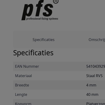
Specificaties
Omschrij
Specificaties
EAN Nummer
54104392
Materiaal
Staal RVS
Breedte
4 mm
Lengte
40 mm
Kopvorm
Platverzo