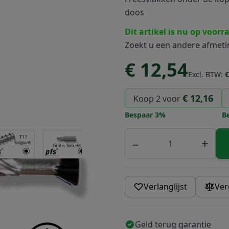
doos
Dit artikel is nu op voorr
Zoekt u een andere afmet
€ 12,54
Excl. BTW:
€
€ 12,16
Koop 2 voor
Bespaar
3
%
B
Aantal
r image
View larger image
View larger image
View larger image
View larger 
−
+
Verlanglijst
Ver
Geld terug garantie