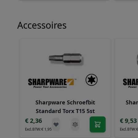
Accessoires
Navigeren door de elementen van de carrousel is mog
Druk om carrousel over te slaan
Sharpware Schroefbit
Shar
Standard Torx T15 5st
€ 2,36
€ 9,53
€ 1,95