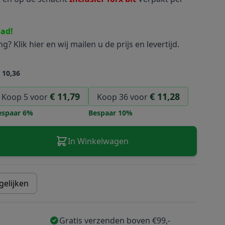
aad!
ing?
Klik hier
en wij mailen u de prijs en levertijd.
 10,36
€ 11,79
€ 11,28
Koop 5 voor
Koop 36 voor
espaar
6
%
Bespaar
10
%
image
View larger image
In Winkelwagen
gelijken
Gratis verzenden boven €99,-