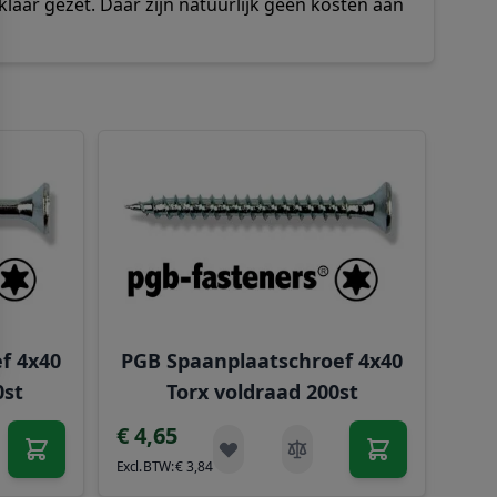
klaar gezet. Daar zijn natuurlijk geen kosten aan
rect naar de carrouselnavigatie gaan met de overslaan link
f 4x40
PGB Spaanplaatschroef 4x40
PF
0st
Torx voldraad 200st
€ 4,65
€ 1
€ 3,84