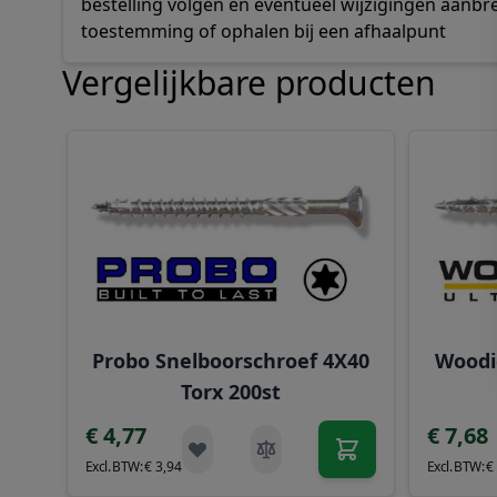
bestelling volgen en eventueel wijzigingen aanbr
toestemming of ophalen bij een afhaalpunt
Vergelijkbare producten
Navigeren door de elementen van de carrousel is mog
Druk om carrousel over te slaan
Druk op om naar carrouselnavigatie te gaan
Probo Snelboorschroef 4X40
Woodi
Torx 200st
€ 4,77
€ 7,68
€ 3,94
€