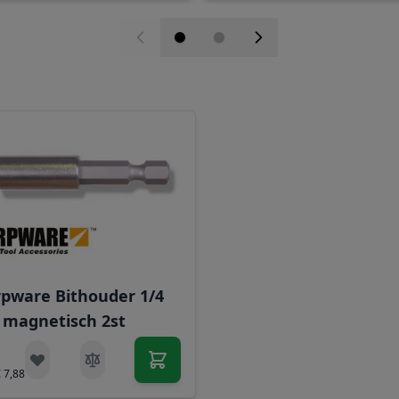
elijk met de tabtoets. U kunt de carrousel overslaan of di
pware Bithouder 1/4
magnetisch 2st
€ 7,88