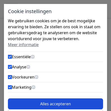
Ga naar de inhoud
Cookie instellingen
We gebruiken cookies om je de best mogelijke
ervaring te bieden. Ze stellen ons ook in staat om
gebruikersgedrag te analyseren om de website
Tijdens de vakantieperiode zijn wij gesloten
voortdurend voor jouw te verbeteren.
van 27 juli tot 14 augustus. Bestellingen
Meer informatie
worden vanaf maandag 10 augustus
verzonden.
Essentiële
Meer informatie
Zelfborende schroeven:
Analyse
Meer informatie
wanneer gebruik je ze?
Voorkeuren
Meer informatie
Marketing
10 okt 2025
Schroevenland
Meer informatie
Alles accepteren