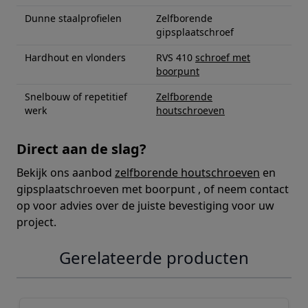
Dunne staalprofielen
Zelfborende
gipsplaatschroef
Hardhout en vlonders
RVS 410
schroef met
boorpunt
Snelbouw of repetitief
Zelfborende
werk
houtschroeven
Direct aan de slag?
Bekijk ons aanbod
zelfborende houtschroeven
en
gipsplaatschroeven met boorpunt , of neem contact
op voor advies over de juiste bevestiging voor uw
project.
Gerelateerde producten
Navigeren door de elementen van de carrousel is mogelij
Druk om carrousel over te slaan
Druk op om naar carrouselnavigatie te gaan