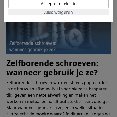
Accepteer selectie
Alles weigeren
Zelfborende schroeven:
wanneer gebruik je ze?
Zelfborende schroeven worden steeds populairder
in de bouw en afbouw. Niet voor niets: ze besparen
tijd, geven een nette afwerking en maken het
werken in metaal en hardhout stukken eenvoudiger.
Maar wanneer gebruikt u ze, en in welke situaties
zijn ze echt de moeite waard? In dit artikel leggen we