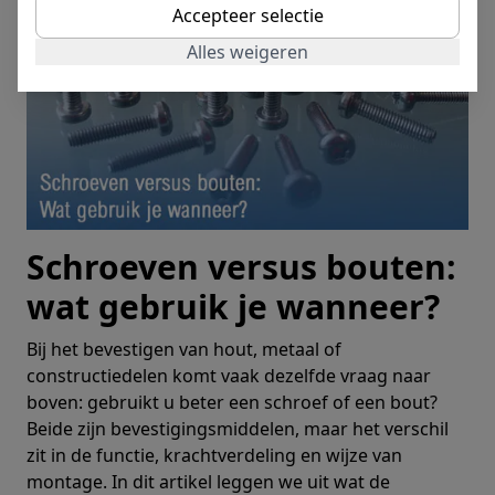
Accepteer selectie
Alles weigeren
Schroeven versus bouten:
wat gebruik je wanneer?
Bij het bevestigen van hout, metaal of
constructiedelen komt vaak dezelfde vraag naar
boven: gebruikt u beter een schroef of een bout?
Beide zijn bevestigingsmiddelen, maar het verschil
zit in de functie, krachtverdeling en wijze van
montage. In dit artikel leggen we uit wat de