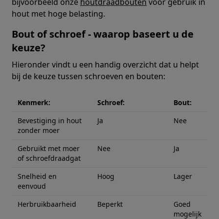
bijvoorbeeld onze
houtdraadbouten
voor gebruik in
hout met hoge belasting.
Bout of schroef - waarop baseert u de
keuze?
Hieronder vindt u een handig overzicht dat u helpt
bij de keuze tussen schroeven en bouten:
Kenmerk:
Schroef:
Bout:
Bevestiging in hout
Ja
Nee
zonder moer
Gebruikt met moer
Nee
Ja
of schroefdraadgat
Snelheid en
Hoog
Lager
eenvoud
Herbruikbaarheid
Beperkt
Goed
mogelijk