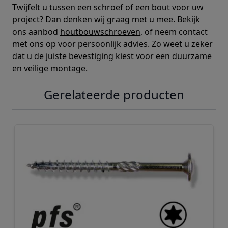
Twijfelt u tussen een schroef of een bout voor uw
project? Dan denken wij graag met u mee. Bekijk
ons aanbod
houtbouwschroeven
, of neem contact
met ons op voor persoonlijk advies. Zo weet u zeker
dat u de juiste bevestiging kiest voor een duurzame
en veilige montage.
Gerelateerde producten
Navigeren door de elementen van de carrousel is mogelij
Druk om carrousel over te slaan
Druk op om naar carrouselnavigatie te gaan