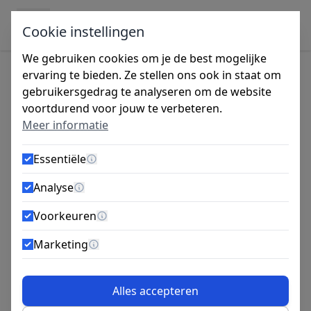
Ga naar de inhoud
Cookie instellingen
We gebruiken cookies om je de best mogelijke
ervaring te bieden. Ze stellen ons ook in staat om
gebruikersgedrag te analyseren om de website
Tijdens de vakantieperiode zijn wij gesloten
voortdurend voor jouw te verbeteren.
van 27 juli tot 14 augustus. Bestellingen
Meer informatie
worden vanaf maandag 10 augustus
verzonden.
Essentiële
Meer informatie
Schroeven versus bouten:
Analyse
Meer informatie
wat gebruik je wanneer?
Voorkeuren
Meer informatie
Marketing
7 okt 2025
Schroevenland
Meer informatie
Alles accepteren